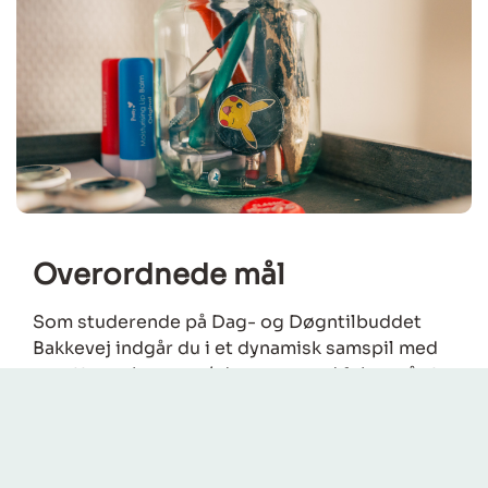
Overordnede mål
Som studerende på Dag- og Døgntilbuddet
Bakkevej indgår du i et dynamisk samspil med
ansatte og børnene/ de unge, med fokus på at
udvikle følgende kompetencer:
Faglig identitet og personlig udvikling
Selvstændighed