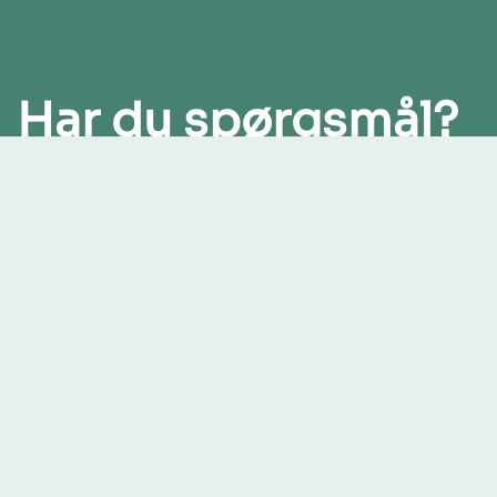
Har du spørgsmål?
Er du altid velkommen til at kontakte os på:
Tlf. 79 91 83 50 eller
Mail:
Bakkevej@hedensted.dk
Send Digital Post til Dag- og Døgntilbuddet Ba