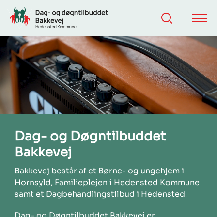
Dag- og Døgntilbuddet
Bakkevej
Bakkevej består af et Børne- og ungehjem i
Hornsyld, Familieplejen i Hedensted Kommune
samt et Dagbehandlingstilbud i Hedensted.
Dag- og Døgntilbuddet Bakkevej er