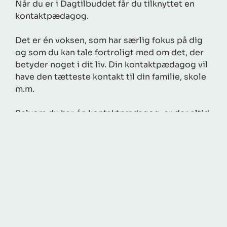
Når du er i Dagtilbuddet får du tilknyttet en
kontaktpædagog.
Det er én voksen, som har særlig fokus på dig
og som du kan tale fortroligt med om det, der
betyder noget i dit liv. Din kontaktpædagog vil
have den tætteste kontakt til din familie, skole
m.m.
Selvom du har én kontaktpædagog, er der altid
flere voksne omkring dig i huset, som støtter
og hjælper dig i hverdagen. Du kan altid gå til
de andre voksne, som ligeledes vil være en stor
del af din hverdag I Dagtilbuddet.
Din kontaktpædagog vil også have samtaler
med dine forældre for at støtte og vejlede dem
i at komme i god trivsel.