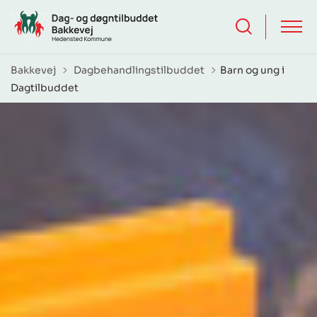
Tilbage til
Bakkevej
Dagbehandlingstilbuddet
Barn og ung i
Dagtilbuddet